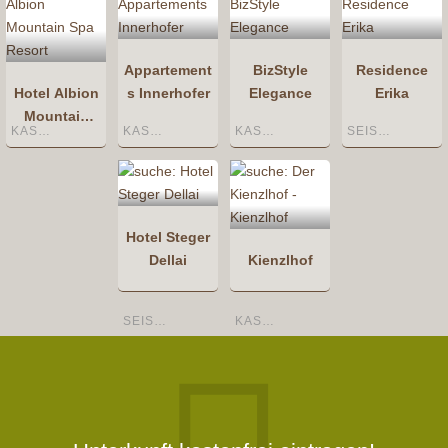
Appartement
BizStyle
Residence
Hotel Albion
s Innerhofer
Elegance
Erika
Mountain
KASTELRUTH
KASTELRUTH
KASTELRUTH
SEIS AM SCHLERN
Spa Resort
Hotel Steger
Dellai
Kienzlhof
SEISER ALM / ALPE DI SIUSI
KASTELRUTH