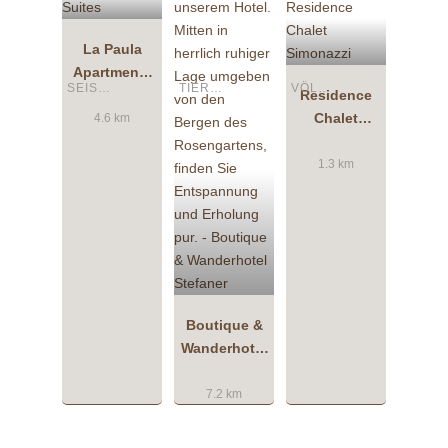
La Paula
Apartments
SEIS AM SCHLERN
TIERS AM ROSENGARTEN
VÖLS AM SCHLERN
& Suites
Residence
Chalet
4.6 km
Simonazzi
1.3 km
Boutique &
Wanderhotel
Stefaner
7.2 km