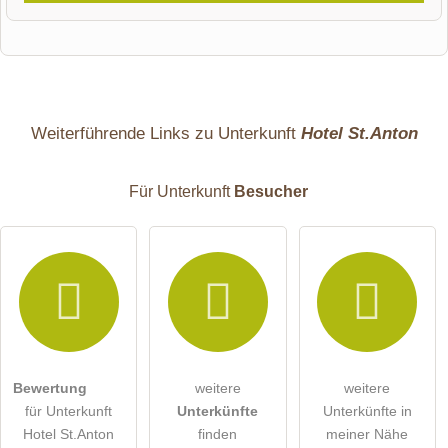
Vorname
Name
Weiterführende Links zu Unterkunft
Hotel St.Anton
Für Unterkunft
Besucher
E-Mail-Adresse (wird nicht veröffentlicht)
Bewertung
weitere
weitere
Hiermit akzeptiere ich die
AGB
.
für Unterkunft
Unterkünfte
Unterkünfte in
Hotel St.Anton
finden
meiner Nähe
Die
Datenschutzerklärung
habe ich zur Kenntnis genommen.