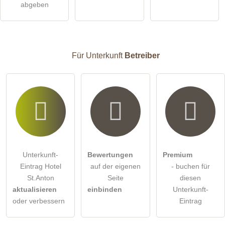
abgeben
öffentliche Frage stellen
Abbrechen
Hinweis:
Bitte beachten Sie, öffentliche Fragen sind
für alle
Besucher sichtbar
.
Für Unterkunft
Betreiber
Klicken Sie hier um eine
individuelle Frage
an den
Unterkunft-Eintrag zu stellen
.
Unterkunft-
Bewertungen
Premium
Eintrag Hotel
auf der eigenen
- buchen für
St.Anton
Seite
diesen
aktualisieren
einbinden
Unterkunft-
oder verbessern
Eintrag