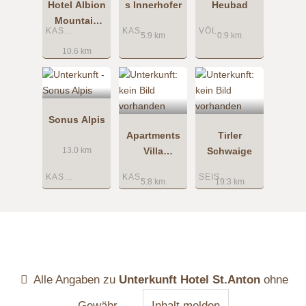
Hotel Albion
s Innerhofer
Heubad
Mountain
KASTELRUTH
KASTELRUTH
VÖLS AM SCHLERN
Spa Resort
5.9 km
0.9 km
10.6 km
Sonus Alpis
Apartments
Tirler
Villa
Schwaige
13.0 km
Tannenheim
KASTELRUTH
KASTELRUTH
SEISER ALM
5.8 km
19.3 km
Alle Angaben zu
Unterkunft Hotel St.Anton
ohne
Gewähr
Inhalt melden