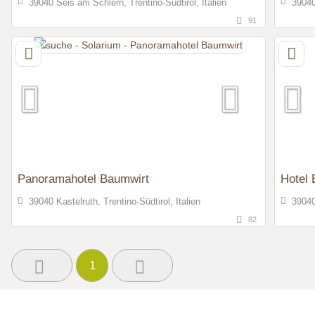
39040 Seis am Schlern, Trentino-Südtirol, Italien
39040 
91
Panoramahotel Baumwirt
Hotel 
39040 Kastelruth, Trentino-Südtirol, Italien
39040
82
1