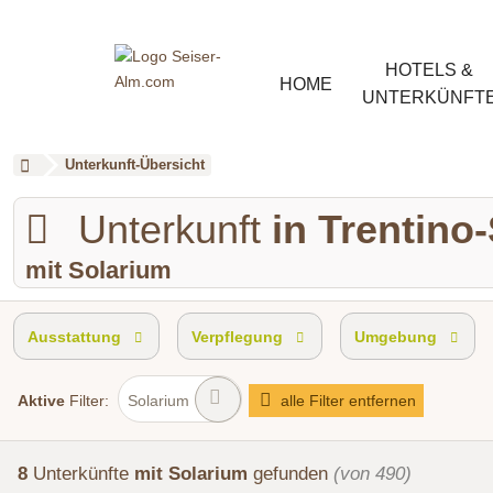
HOTELS &
HOME
UNTERKÜNFT
Unterkunft-Übersicht
Unterkunft
in Trentino-
mit Solarium
Ausstattung
Verpflegung
Umgebung
Aktive
Filter:
Solarium
alle Filter entfernen
8
Unterkünfte
mit Solarium
gefunden
(von 490)