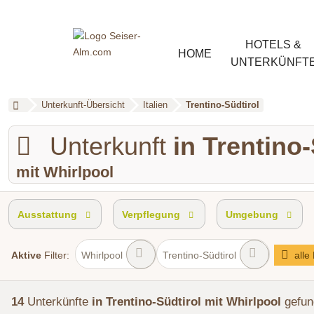
HOTELS &
HOME
UNTERKÜNFT
Unterkunft-Übersicht
Italien
Trentino-Südtirol
Unterkunft
in Trentino-
mit Whirlpool
Ausstattung
Verpflegung
Umgebung
Aktive
Filter:
Whirlpool
Trentino-Südtirol
alle
14
Unterkünfte
in Trentino-Südtirol
mit Whirlpool
gefu