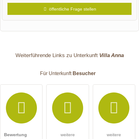
öffentliche Frage stellen
Vorname
Name
Weiterführende Links zu Unterkunft
Villa Anna
Für Unterkunft
Besucher
E-Mail-Adresse (wird nicht veröffentlicht)
Bewertung
weitere
weitere
Hiermit akzeptiere ich die
AGB
.