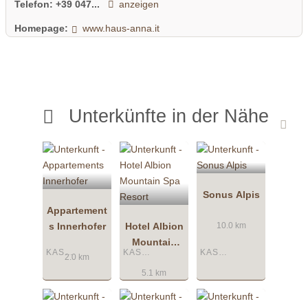
Telefon:
+39 047...
anzeigen
Homepage:
www.haus-anna.it
Unterkünfte in der Nähe
Sonus Alpis
Appartement
s Innerhofer
Hotel Albion
10.0 km
Mountain
KASTELRUTH
KASTELRUTH
KASTELRUTH
Spa Resort
2.0 km
5.1 km