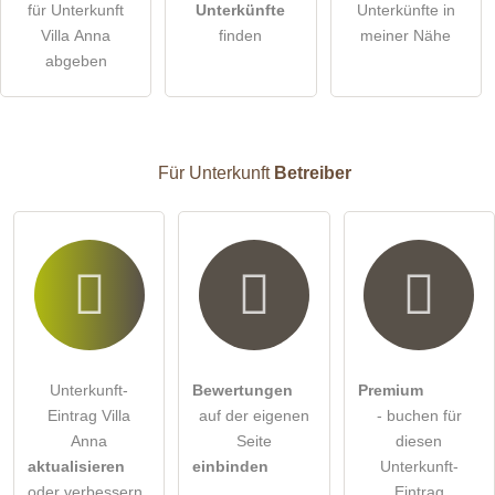
für Unterkunft
Unterkünfte
Unterkünfte in
Villa Anna
finden
meiner Nähe
Die
Datenschutzerklärung
habe ich zur Kenntnis genommen.
abgeben
öffentliche Frage stellen
Abbrechen
Hinweis:
Bitte beachten Sie, öffentliche Fragen sind
für alle
Besucher sichtbar
.
Für Unterkunft
Betreiber
Klicken Sie hier um eine
individuelle Frage
an den
Unterkunft-Eintrag zu stellen
.
Unterkunft-
Bewertungen
Premium
Eintrag Villa
auf der eigenen
- buchen für
Anna
Seite
diesen
aktualisieren
einbinden
Unterkunft-
oder verbessern
Eintrag