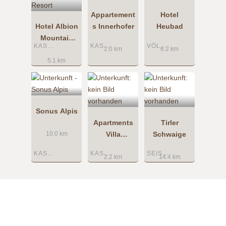
Appartement
Hotel
Hotel Albion
s Innerhofer
Heubad
Mountain
KASTELRUTH
KASTELRUTH
VÖLS AM SCHLERN
Spa Resort
2.0 km
6.2 km
5.1 km
Sonus Alpis
Apartments
Tirler
Villa
Schwaige
10.0 km
Tannenheim
KASTELRUTH
KASTELRUTH
SEISER ALM
2.2 km
14.4 km