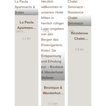
La Paula
Apartments
SEIS AM SCHLERN
TIERS AM ROSENGARTEN
VÖLS AM SCHLERN
& Suites
Residence
Chalet
1.1 km
Simonazzi
6.8 km
Boutique &
Wanderhotel
Stefaner
8.7 km