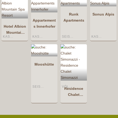
Runk
Sonus Alpis
Appartement
Apartments
Hotel Albion
s Innerhofer
Mountain
KASTELRUTH
KASTELRUTH
SEIS AM SCHLERN
KASTELRUTH
Spa Resort
Mooshütte
SEISER ALM
VÖLS AM SCHLERN
Residence
Chalet
Simonazzi