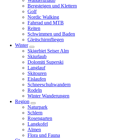
Wanderurlaub
Bergsteigen und Klettern
Golf
Nordic Walking
Fahrrad und MTB
Reiten
Schwimmen und Baden
Gleitschirmfliegen
Winter
Skigebiet Seiser Alm
Skiurlaub
Dolomiti Superski
Langlauf
Skitouren
Eislaufen
Schneeschuhwandern
Rodeln
Winter Wanderungen
Region
Naturpark
Schlern
Rosengarten
Langkofel
Almen
Flora und Fauna