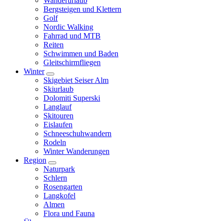
Wanderurlaub
Bergsteigen und Klettern
Golf
Nordic Walking
Fahrrad und MTB
Reiten
Schwimmen und Baden
Gleitschirmfliegen
Winter
Skigebiet Seiser Alm
Skiurlaub
Dolomiti Superski
Langlauf
Skitouren
Eislaufen
Schneeschuhwandern
Rodeln
Winter Wanderungen
Region
Naturpark
Schlern
Rosengarten
Langkofel
Almen
Flora und Fauna