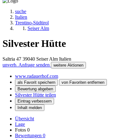
suche
Italien
Trentino-Südtirol
Seiser Alm
Silvester Hütte
Saltria 47
39040
Seiser Alm
Italien
unverb. Anfrage senden
weitere Aktionen
www.radauerhof.com
als Favorit speichern
von Favoriten entfernen
Bewertung abgeben
Silvester Hütte teilen
Eintrag verbessern
Inhalt melden
Übersicht
Lage
Fotos
0
Bewertungen
0