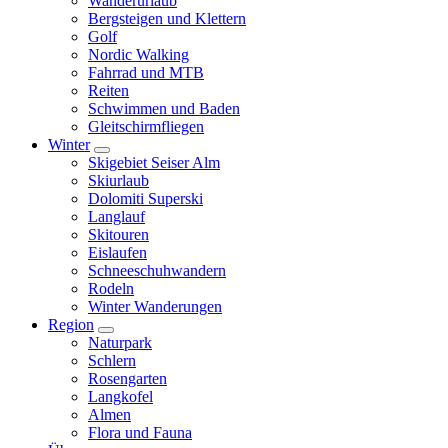
Wanderurlaub
Bergsteigen und Klettern
Golf
Nordic Walking
Fahrrad und MTB
Reiten
Schwimmen und Baden
Gleitschirmfliegen
Winter
Skigebiet Seiser Alm
Skiurlaub
Dolomiti Superski
Langlauf
Skitouren
Eislaufen
Schneeschuhwandern
Rodeln
Winter Wanderungen
Region
Naturpark
Schlern
Rosengarten
Langkofel
Almen
Flora und Fauna