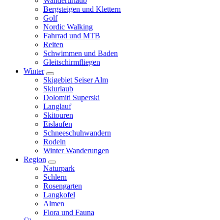
Wanderurlaub
Bergsteigen und Klettern
Golf
Nordic Walking
Fahrrad und MTB
Reiten
Schwimmen und Baden
Gleitschirmfliegen
Winter
Skigebiet Seiser Alm
Skiurlaub
Dolomiti Superski
Langlauf
Skitouren
Eislaufen
Schneeschuhwandern
Rodeln
Winter Wanderungen
Region
Naturpark
Schlern
Rosengarten
Langkofel
Almen
Flora und Fauna