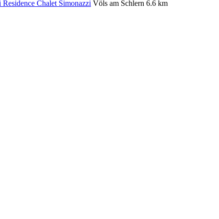
Residence Chalet Simonazzi
Völs am Schlern
6.6 km