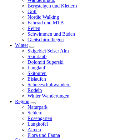
Wanderurlaub
Bergsteigen und Klettern
Golf
Nordic Walking
Fahrrad und MTB
Reiten
Schwimmen und Baden
Gleitschirmfliegen
Winter
Skigebiet Seiser Alm
Skiurlaub
Dolomiti Superski
Langlauf
Skitouren
Eislaufen
Schneeschuhwandern
Rodeln
Winter Wanderungen
Region
Naturpark
Schlern
Rosengarten
Langkofel
Almen
Flora und Fauna