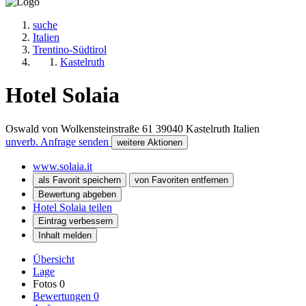
suche
Italien
Trentino-Südtirol
Kastelruth
Hotel Solaia
Oswald von Wolkensteinstraße 61
39040
Kastelruth
Italien
unverb. Anfrage senden
weitere Aktionen
www.solaia.it
als Favorit speichern
von Favoriten entfernen
Bewertung abgeben
Hotel Solaia teilen
Eintrag verbessern
Inhalt melden
Übersicht
Lage
Fotos
0
Bewertungen
0