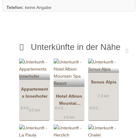
Telefon:
keine Angabe
Unterkünfte in der Nähe
Sonus Alpis
Appartement
s Innerhofer
Hotel Albion
7.8 km
Mountain
KASTELRUTH
KASTELRUTH
KASTELRUTH
Spa Resort
0.5 km
4.9 km