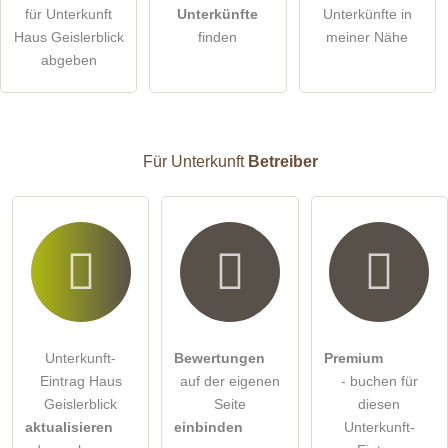
für Unterkunft
Unterkünfte
Unterkünfte in
Haus Geislerblick
finden
meiner Nähe
Die
Datenschutzerklärung
habe ich zur Kenntnis genommen.
abgeben
öffentliche Frage stellen
Abbrechen
Hinweis:
Bitte beachten Sie, öffentliche Fragen sind
für alle
Besucher sichtbar
.
Für Unterkunft
Betreiber
Klicken Sie hier um eine
individuelle Frage
an den
Unterkunft-Eintrag zu stellen
.
Unterkunft-
Bewertungen
Premium
Eintrag Haus
auf der eigenen
- buchen für
Geislerblick
Seite
diesen
aktualisieren
einbinden
Unterkunft-