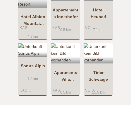
Appartement
Hotel
Hotel Albion
s Innerhofer
Heubad
Mountain
KASTELRUTH
KASTELRUTH
VÖLS AM SCHLERN
Spa Resort
0.5 km
7.1 km
4.9 km
Sonus Alpis
Apartments
Tirler
Villa
Schwaige
7.8 km
Tannenheim
KASTELRUTH
KASTELRUTH
SEISER ALM
0.5 km
15.5 km