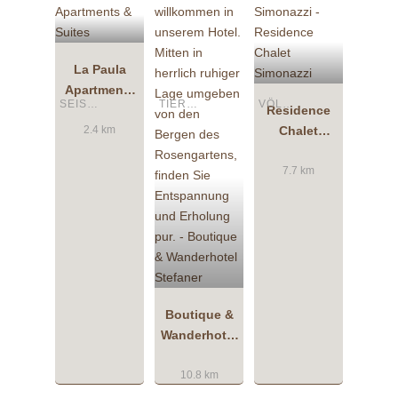
La Paula
Apartments
SEIS AM SCHLERN
TIERS AM ROSENGARTEN
VÖLS AM SCHLERN
& Suites
Residence
Chalet
2.4 km
Simonazzi
7.7 km
Boutique &
Wanderhotel
Stefaner
10.8 km