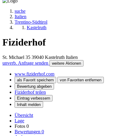
suche
Italien
Trentino-Südtirol
Kastelruth
Fiziderhof
St. Michael 35
39040
Kastelruth
Italien
unverb. Anfrage senden
weitere Aktionen
www.fiziderhof.com
als Favorit speichern
von Favoriten entfernen
Bewertung abgeben
Fiziderhof teilen
Eintrag verbessern
Inhalt melden
Übersicht
Lage
Fotos
0
Bewertungen
0