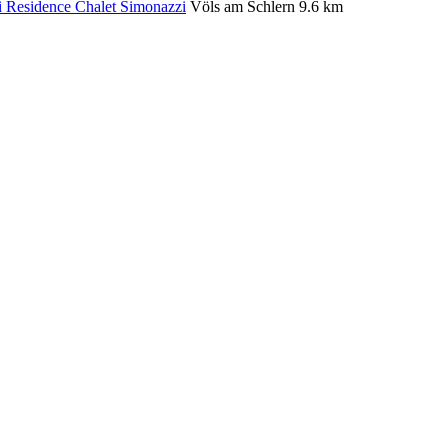
Residence Chalet Simonazzi
Völs am Schlern
9.6 km