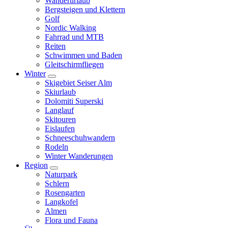
Wanderurlaub
Bergsteigen und Klettern
Golf
Nordic Walking
Fahrrad und MTB
Reiten
Schwimmen und Baden
Gleitschirmfliegen
Winter
Skigebiet Seiser Alm
Skiurlaub
Dolomiti Superski
Langlauf
Skitouren
Eislaufen
Schneeschuhwandern
Rodeln
Winter Wanderungen
Region
Naturpark
Schlern
Rosengarten
Langkofel
Almen
Flora und Fauna