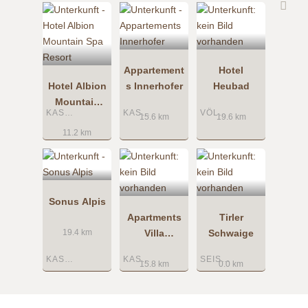
Appartement
Hotel
Hotel Albion
s Innerhofer
Heubad
Mountain
KASTELRUTH
KASTELRUTH
VÖLS AM SCHLERN
Spa Resort
15.6 km
19.6 km
11.2 km
Sonus Alpis
Apartments
Tirler
Villa
Schwaige
19.4 km
Tannenheim
KASTELRUTH
KASTELRUTH
SEISER ALM
15.8 km
0.0 km