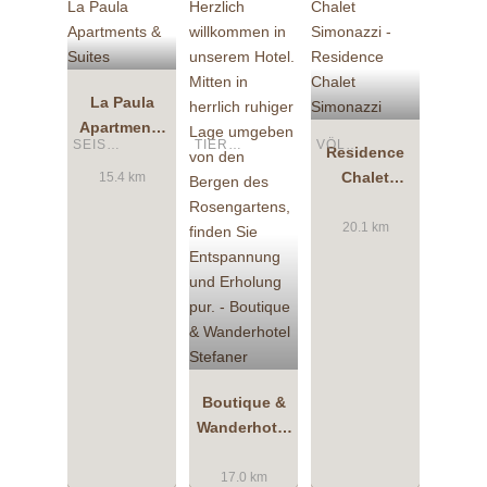
La Paula
Apartments
SEIS AM SCHLERN
TIERS AM ROSENGARTEN
VÖLS AM SCHLERN
& Suites
Residence
Chalet
15.4 km
Simonazzi
20.1 km
Boutique &
Wanderhotel
Stefaner
17.0 km