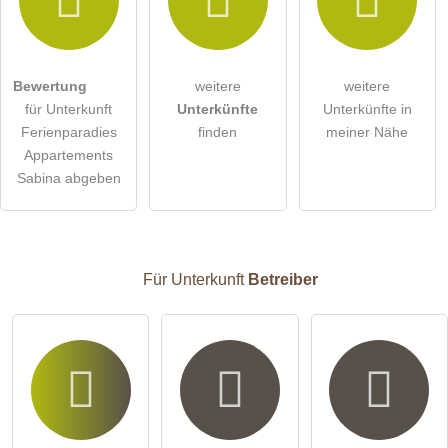
Hiermit akzeptiere ich die
AGB
.
Bewertung
weitere
weitere
für Unterkunft
Unterkünfte
Unterkünfte in
Die
Datenschutzerklärung
habe ich zur Kenntnis genommen.
Ferienparadies
finden
meiner Nähe
öffentliche Frage stellen
Abbrechen
Appartements
Sabina abgeben
Hinweis:
Bitte beachten Sie, öffentliche Fragen sind
für alle
Besucher sichtbar
.
Klicken Sie hier um eine
individuelle Frage
an den
Unterkunft-Eintrag zu stellen
.
Für Unterkunft
Betreiber