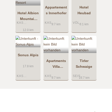
Appartement
Hotel
Hotel Albion
s Innerhofer
Heubad
Mountain
KASTELRUTH
KASTELRUTH
VÖLS AM SCHLERN
Spa Resort
9.7 km
6.1 km
12.0 km
Sonus Alpis
Apartments
Tirler
Villa
Schwaige
17.8 km
Tannenheim
KASTELRUTH
KASTELRUTH
SEISER ALM
9.7 km
16.7 km