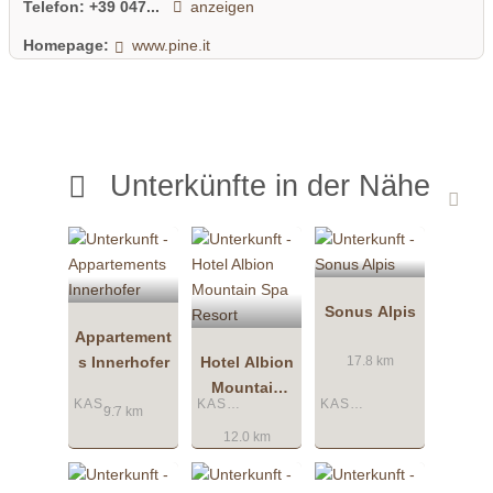
Telefon:
+39 047...
anzeigen
Homepage:
www.pine.it
Unterkünfte in der Nähe
Sonus Alpis
Appartement
s Innerhofer
Hotel Albion
17.8 km
Mountain
KASTELRUTH
KASTELRUTH
KASTELRUTH
Spa Resort
9.7 km
12.0 km