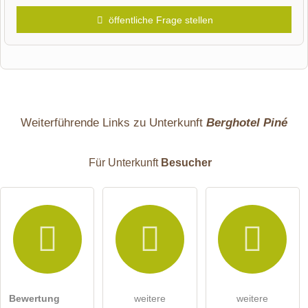
öffentliche Frage stellen
Vorname
Name
Weiterführende Links zu Unterkunft
Berghotel Piné
Für Unterkunft
Besucher
E-Mail-Adresse (wird nicht veröffentlicht)
Bewertung
weitere
weitere
Hiermit akzeptiere ich die
AGB
.