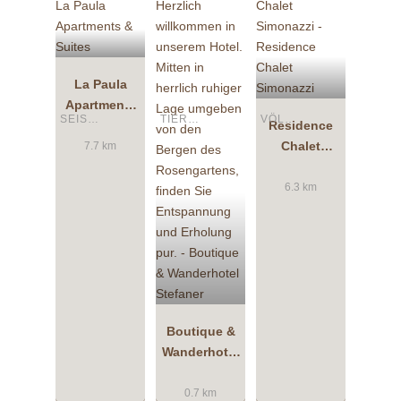
La Paula
Apartments
SEIS AM SCHLERN
TIERS AM ROSENGARTEN
VÖLS AM SCHLERN
& Suites
Residence
Chalet
7.7 km
Simonazzi
6.3 km
Boutique &
Wanderhotel
Stefaner
0.7 km