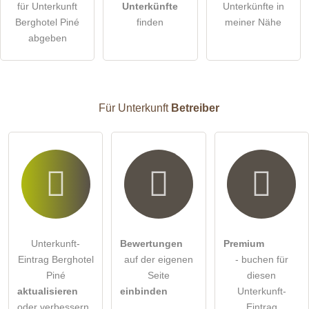
für Unterkunft
Unterkünfte
Unterkünfte in
Berghotel Piné
finden
meiner Nähe
Die
Datenschutzerklärung
habe ich zur Kenntnis genommen.
abgeben
öffentliche Frage stellen
Abbrechen
Hinweis:
Bitte beachten Sie, öffentliche Fragen sind
für alle
Besucher sichtbar
.
Für Unterkunft
Betreiber
Klicken Sie hier um eine
individuelle Frage
an den
Unterkunft-Eintrag zu stellen
.
Unterkunft-
Bewertungen
Premium
Eintrag Berghotel
auf der eigenen
- buchen für
Piné
Seite
diesen
aktualisieren
einbinden
Unterkunft-
oder verbessern
Eintrag