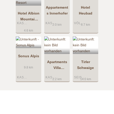
Appartement
Hotel
Hotel Albion
s Innerhofer
Heubad
Mountain
KASTELRUTH
KASTELRUTH
VÖLS AM SCHLERN
Spa Resort
2.0 km
6.7 km
4.6 km
Sonus Alpis
Apartments
Tirler
Villa
Schwaige
9.8 km
Tannenheim
KASTELRUTH
KASTELRUTH
SEISER ALM
2.2 km
14.0 km