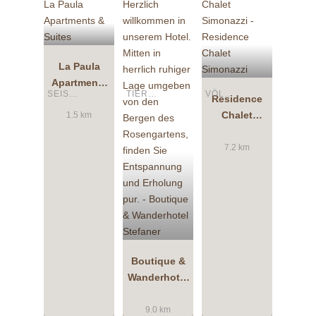
La Paula
Apartments
SEIS AM SCHLERN
TIERS AM ROSENGARTEN
VÖLS AM SCHLERN
& Suites
Residence
Chalet
1.5 km
Simonazzi
7.2 km
Boutique &
Wanderhotel
Stefaner
9.0 km