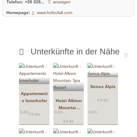
Telefon:
+39 328...
anzeigen
Homepage:
www.hofzufall.com
Unterkünfte in der Nähe
Sonus Alpis
Appartement
s Innerhofer
Hotel Albion
9.8 km
Mountain
KASTELRUTH
KASTELRUTH
KASTELRUTH
Spa Resort
2.0 km
4.6 km