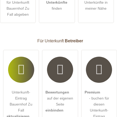
für Unterkunft
Unterkünfte
Unterkünfte in
Bauernhof Zu
finden
meiner Nähe
Die
Datenschutzerklärung
habe ich zur Kenntnis genommen.
Fall abgeben
öffentliche Frage stellen
Abbrechen
Hinweis:
Bitte beachten Sie, öffentliche Fragen sind
für alle
Besucher sichtbar
.
Für Unterkunft
Betreiber
Klicken Sie hier um eine
individuelle Frage
an den
Unterkunft-Eintrag zu stellen
.
Unterkunft-
Bewertungen
Premium
Eintrag
auf der eigenen
- buchen für
Bauernhof Zu
Seite
diesen
Fall
einbinden
Unterkunft-
aktualisieren
Eintrag