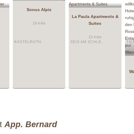
Sonus Alpis
La Paula Apartments &
Suites
19.4 km
15.4 km
KASTELRUTH
SEIS AM SCHLERN
Wa
ft
App. Bernard