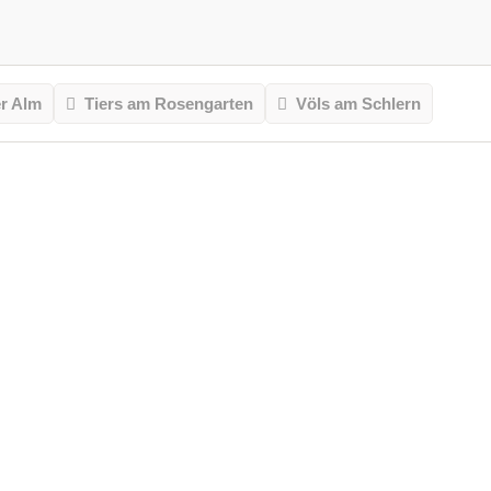
er Alm
Tiers am Rosengarten
Völs am Schlern