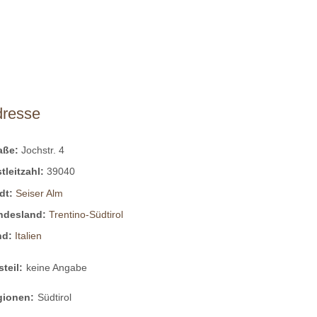
dresse
raße:
Jochstr. 4
tleitzahl:
39040
dt:
Seiser Alm
ndesland:
Trentino-Südtirol
nd:
Italien
steil:
keine Angabe
gionen:
Südtirol