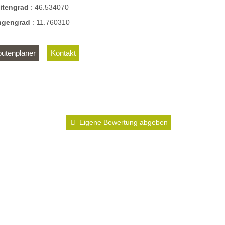
eitengrad
:
46.534070
ngengrad
:
11.760310
utenplaner
Kontakt
Eigene Bewertung abgeben