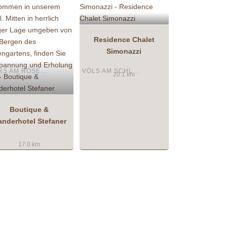
Residence Chalet
Simonazzi
TIERS AM ROSENGARTEN
VÖLS AM SCHLERN
20.1 km
Boutique &
nderhotel Stefaner
17.0 km