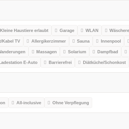
Kleine Haustiere erlaubt
Garage
WLAN
Wäschere
it/Kabel TV
Allergikerzimmer
Sauna
Innenpool
 Wanderungen
Massagen
Solarium
Dampfbad
Ladestation E-Auto
Barrierefrei
Diätküche/Schonkost
ion
All-inclusive
Ohne Verpflegung