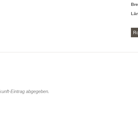
Br
Lä
Ro
kunft-Eintrag abgegeben.