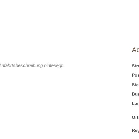
A
Anfahrtsbeschreibung hinterlegt.
St
Pos
Sta
Bu
La
Ort
Re