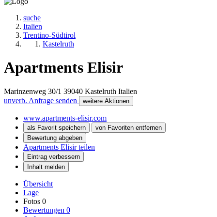
suche
Italien
Trentino-Südtirol
Kastelruth
Apartments Elisir
Marinzenweg 30/1
39040
Kastelruth
Italien
unverb. Anfrage senden
weitere Aktionen
www.apartments-elisir.com
als Favorit speichern
von Favoriten entfernen
Bewertung abgeben
Apartments Elisir teilen
Eintrag verbessern
Inhalt melden
Übersicht
Lage
Fotos
0
Bewertungen
0