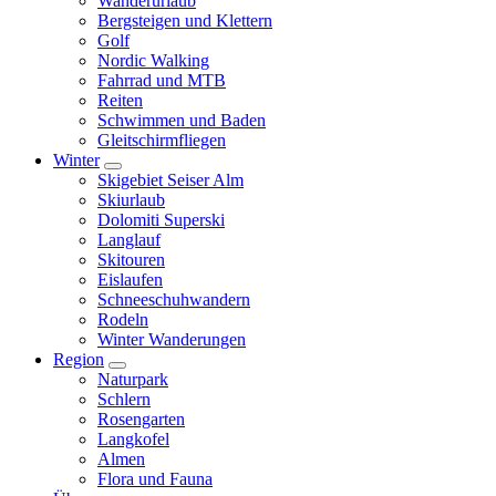
Wanderurlaub
Bergsteigen und Klettern
Golf
Nordic Walking
Fahrrad und MTB
Reiten
Schwimmen und Baden
Gleitschirmfliegen
Winter
Skigebiet Seiser Alm
Skiurlaub
Dolomiti Superski
Langlauf
Skitouren
Eislaufen
Schneeschuhwandern
Rodeln
Winter Wanderungen
Region
Naturpark
Schlern
Rosengarten
Langkofel
Almen
Flora und Fauna