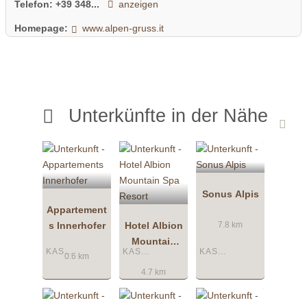
Telefon:
+39 348...
anzeigen
Homepage:
www.alpen-gruss.it
Unterkünfte in der Nähe
Sonus Alpis
Appartement
s Innerhofer
Hotel Albion
7.8 km
Mountain
KASTELRUTH
KASTELRUTH
KASTELRUTH
Spa Resort
0.6 km
4.7 km