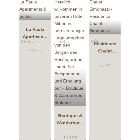
La Paula
Apartments
SEIS AM SCHLERN
TIERS AM ROSENGARTEN
VÖLS AM SCHLERN
& Suites
Residence
Chalet
2.5 km
Simonazzi
7.8 km
Boutique &
Wanderhotel
Stefaner
10.8 km