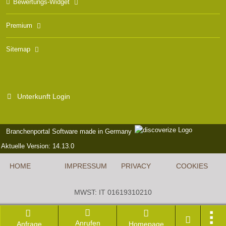
Bewertungs-Widget
Premium
Sitemap
Unterkunft Login
Branchenportal Software made in Germany
Aktuelle Version: 14.13.0
HOME
IMPRESSUM
PRIVACY
COOKIES
MWST: IT 01619310210
DIGITAL EDITING BY
Anrufen
Anfrage
Homepage