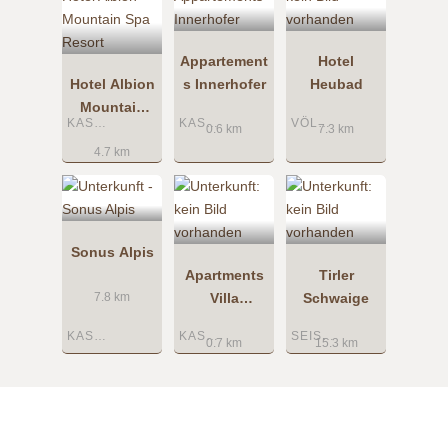
Appartement
Hotel
Hotel Albion
s Innerhofer
Heubad
Mountain
KASTELRUTH
KASTELRUTH
VÖLS AM SCHLERN
Spa Resort
0.6 km
7.3 km
4.7 km
Sonus Alpis
Apartments
Tirler
Villa
Schwaige
7.8 km
Tannenheim
KASTELRUTH
KASTELRUTH
SEISER ALM
0.7 km
15.3 km