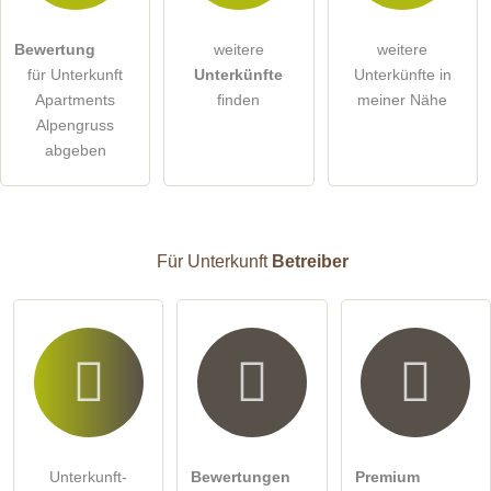
Hiermit akzeptiere ich die
AGB
.
Bewertung
weitere
weitere
für Unterkunft
Unterkünfte
Unterkünfte in
Die
Datenschutzerklärung
habe ich zur Kenntnis genommen.
Apartments
finden
meiner Nähe
öffentliche Frage stellen
Abbrechen
Alpengruss
abgeben
Hinweis:
Bitte beachten Sie, öffentliche Fragen sind
für alle
Besucher sichtbar
.
Klicken Sie hier um eine
individuelle Frage
an den
Unterkunft-Eintrag zu stellen
.
Für Unterkunft
Betreiber
Unterkunft-
Bewertungen
Premium