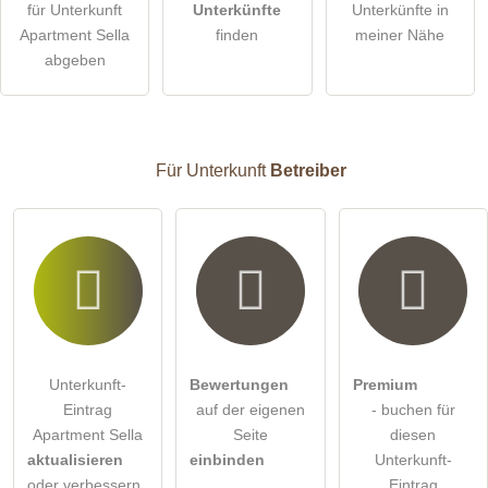
für Unterkunft
Unterkünfte
Unterkünfte in
Apartment Sella
finden
meiner Nähe
Die
Datenschutzerklärung
habe ich zur Kenntnis genommen.
abgeben
öffentliche Frage stellen
Abbrechen
Hinweis:
Bitte beachten Sie, öffentliche Fragen sind
für alle
Besucher sichtbar
.
Für Unterkunft
Betreiber
Klicken Sie hier um eine
individuelle Frage
an den
Unterkunft-Eintrag zu stellen
.
Unterkunft-
Bewertungen
Premium
Eintrag
auf der eigenen
- buchen für
Apartment Sella
Seite
diesen
aktualisieren
einbinden
Unterkunft-
oder verbessern
Eintrag