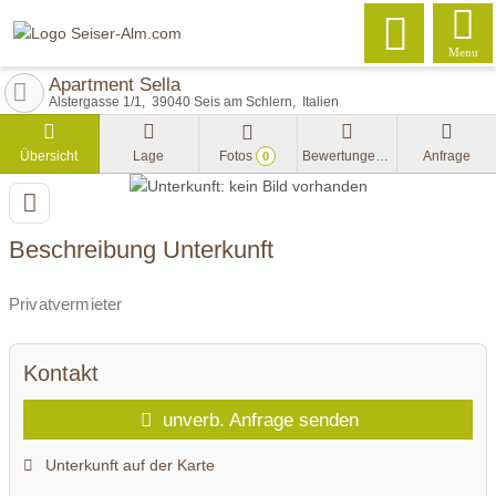
Menu
Apartment Sella
Alstergasse 1/1
39040
Seis am Schlern
Italien
Übersicht
Lage
Fotos
Bewertungen
Anfrage
0
Beschreibung Unterkunft
Privatvermieter
Kontakt
unverb. Anfrage senden
Unterkunft auf der Karte