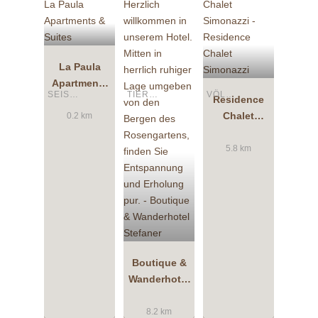
La Paula
Apartments
SEIS AM SCHLERN
TIERS AM ROSENGARTEN
VÖLS AM SCHLERN
& Suites
Residence
Chalet
0.2 km
Simonazzi
5.8 km
Boutique &
Wanderhotel
Stefaner
8.2 km