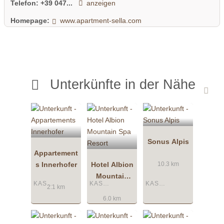
Telefon:
+39 047...
anzeigen
Homepage:
www.apartment-sella.com
Unterkünfte in der Nähe
Sonus Alpis
Appartement
s Innerhofer
Hotel Albion
10.3 km
Mountain
KASTELRUTH
KASTELRUTH
KASTELRUTH
Spa Resort
2.1 km
6.0 km